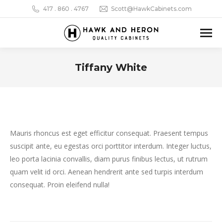
417 . 860 . 4767‬
Scott@HawkCabinets.com
Tiffany White
You are here:
Mauris rhoncus est eget efficitur consequat. Praesent tempus
suscipit ante, eu egestas orci porttitor interdum. Integer luctus,
leo porta lacinia convallis, diam purus finibus lectus, ut rutrum
quam velit id orci. Aenean hendrerit ante sed turpis interdum
consequat. Proin eleifend nulla!