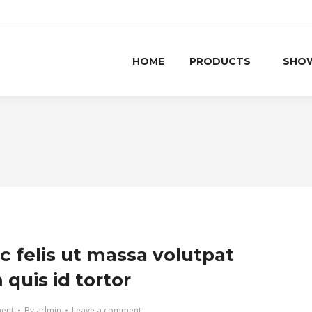
HOME
PRODUCTS
SHO
c felis ut massa volutpat
quis id tortor
ment
By
admin
Leave a comment