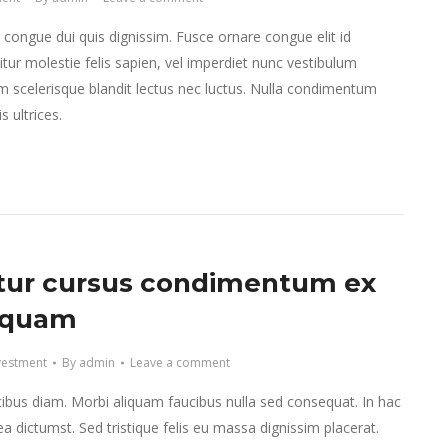
e congue dui quis dignissim. Fusce ornare congue elit id
tur molestie felis sapien, vel imperdiet nunc vestibulum
m scelerisque blandit lectus nec luctus. Nulla condimentum
 ultrices.
tur cursus condimentum ex
iquam
vestment
By
admin
Leave a comment
ibus diam. Morbi aliquam faucibus nulla sed consequat. In hac
ea dictumst. Sed tristique felis eu massa dignissim placerat.