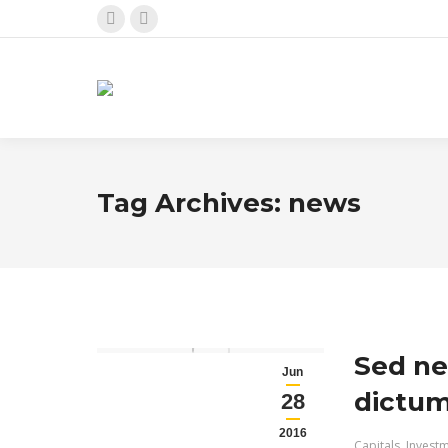
Facebook
Instagram
page
page
opens
opens
in
in
new
new
window
window
Tag Archives:
news
Sed ne
Jun
dictum 
28
2016
Capitals
,
Invest