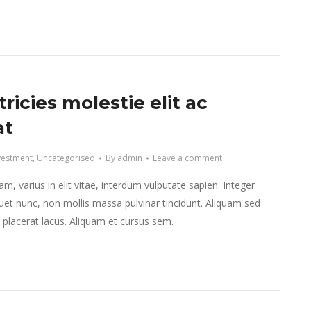
tricies molestie elit ac
at
vestment
,
Uncategorised
By
admin
Leave a comment
m, varius in elit vitae, interdum vulputate sapien. Integer
et nunc, non mollis massa pulvinar tincidunt. Aliquam sed
et placerat lacus. Aliquam et cursus sem.