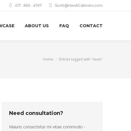
417 . 860 . 4767‬
Scott@HawkCabinets.com
WCASE
ABOUT US
FAQ
CONTACT
You are here:
Home
Entries tagged with "news"
Need consultation?
Mauris consectetur mi vitae commodo -