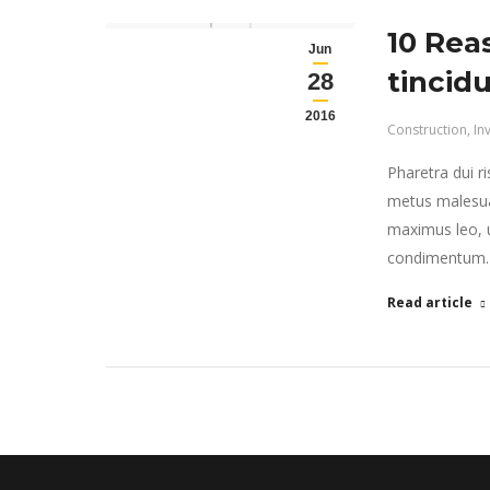
10 Rea
Jun
tincid
28
2016
Construction
,
In
Pharetra dui r
metus malesua
maximus leo, ut
condimentum.
Read article