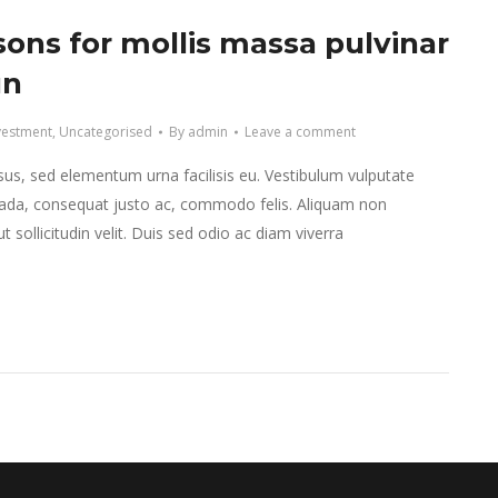
sons for mollis massa pulvinar
un
vestment
,
Uncategorised
By
admin
Leave a comment
isus, sed elementum urna facilisis eu. Vestibulum vulputate
da, consequat justo ac, commodo felis. Aliquam non
 sollicitudin velit. Duis sed odio ac diam viverra